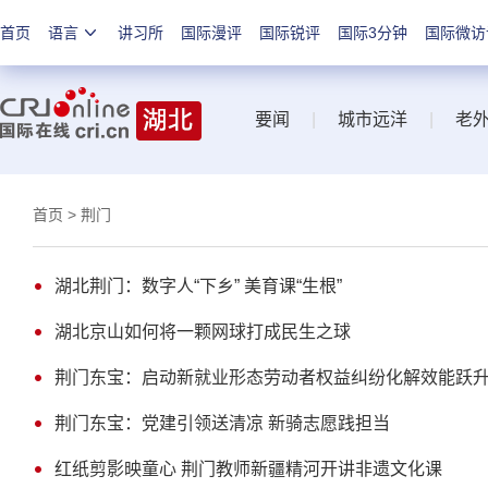
首页
语言
讲习所
国际漫评
国际锐评
国际3分钟
国际微访
要闻
|
城市远洋
|
老
首页
> 荆门
湖北荆门：数字人“下乡” 美育课“生根”
湖北京山如何将一颗网球打成民生之球
荆门东宝：启动新就业形态劳动者权益纠纷化解效能跃
荆门东宝：党建引领送清凉 新骑志愿践担当
红纸剪影映童心 荆门教师新疆精河开讲非遗文化课