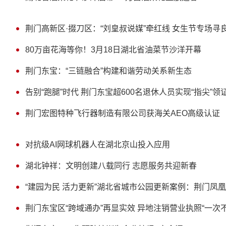
荆门高新区·掇刀区：“刘皇叔说媒”牵红线 女生节专场寻
80万亩花海等你！3月18日湖北省油菜节沙洋开幕
荆门东宝：“三链融合”构建和谐劳动关系新生态
告别“跑腿”时代 荆门东宝超600名退休人员实现“指尖”领
荆门宏图特种飞行器制造有限公司获海关AEO高级认证
对抗级AI网球机器人在湖北京山投入应用
湖北钟祥：文明创建八载同行 志愿服务共迎新春
“建园为民 活力更新”湖北省城市公园更新案例：荆门凤
荆门东宝区“跨域通办”再显实效 异地注销营业执照“一次不