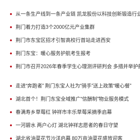
从一条生产线到一条产业链 凯龙股份以科技创新锻造行
荆门着力打造3个2000亿元产业集群
荆门市东宝区招才引智高校行首站走进西安
荆门东宝：暖心服务护航考生报考
荆门市召开2026年春季学生心理测评研判会 多措并举
走进“奔跑者” 荆门东宝人社为“骑手”送上政策“暖心餐”
湖北首个！荆门东宝全域推广“信酬制”物业服务模式
春满寿乡草莓红 钟祥市丰乐草莓采摘季启幕
一河碧水 两户心灯 湖北钟祥志愿者的春日守望
湖北省油菜花节沙洋启幕 80万亩油菜花盛放迎客