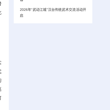
替
2026年“武动江城”汉台传统武术交流活动开
化
启
实
式
的
巡
可