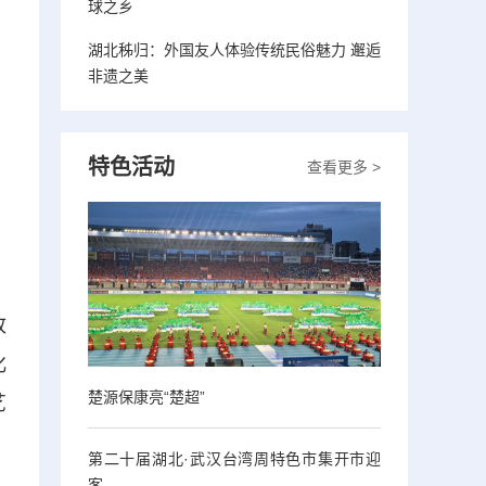
球之乡
湖北秭归：外国友人体验传统民俗魅力 邂逅
非遗之美
特色活动
查看更多 >
改
化
楚源保康亮“楚超”
艺
第二十届湖北·武汉台湾周特色市集开市迎
客