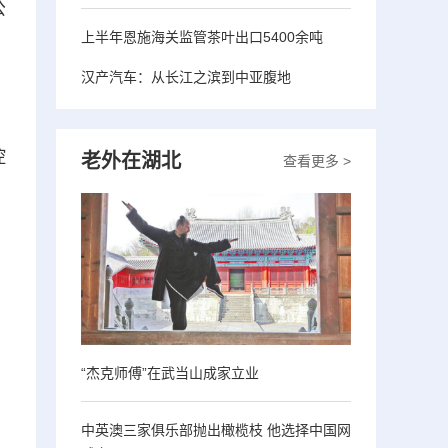
公
上半年恩施海关监管茶叶出口5400余吨
汉产汽车：从长江之滨到中亚腹地
控
老外在湖北
查看更多 >
、
“杰克师傅”在武当山成家立业
中英澳三家俱乐部抛出橄榄枝 他选择中国网