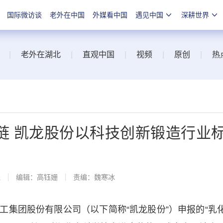
国际微访谈
老外在中国
外媒看中国
遇见中国
深耕世界
|
老外在湖北
|
直观中国
|
视频
|
原创
|
热
链 凯龙股份以科技创新锻造行业
线
编辑：高钰姗
责编：魏寒冰
团股份有限公司（以下简称“凯龙股份”）申报的“乳