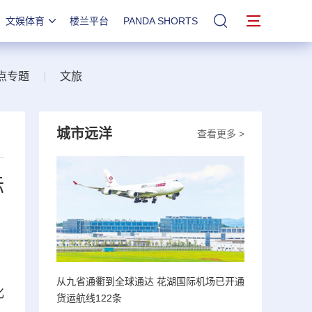
文娱体育
楼兰平台
PANDA SHORTS
站内搜索
点专题
|
文旅
城市远洋
查看更多 >
标
从九省通衢到全球通达 花湖国际机场已开通
化
货运航线122条