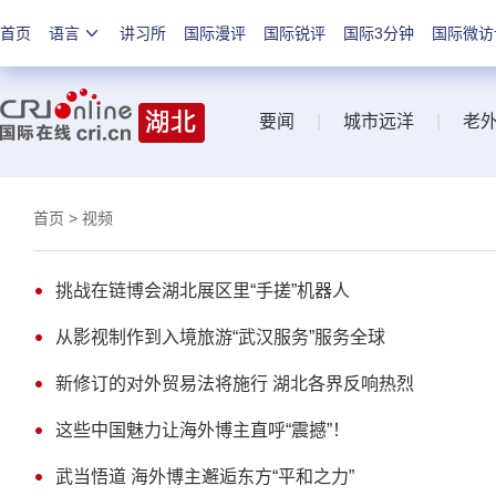
首页
语言
讲习所
国际漫评
国际锐评
国际3分钟
国际微访
要闻
|
城市远洋
|
老
首页
> 视频
挑战在链博会湖北展区里“手搓”机器人
从影视制作到入境旅游“武汉服务”服务全球
新修订的对外贸易法将施行 湖北各界反响热烈
这些中国魅力让海外博主直呼“震撼”！
武当悟道 海外博主邂逅东方“平和之力”