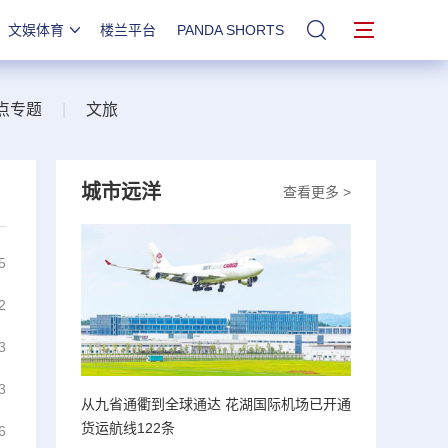
文娱体育
楼兰平台
PANDA SHORTS
站内搜索
点专题
|
文旅
城市远洋
查看更多 >
5
2
3
3
从九省通衢到全球通达 花湖国际机场已开通
货运航线122条
6