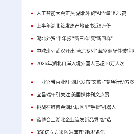
人工智能大会正热 湖北外贸“AI含量”也很高
上半年湖北签发原产地证书近8万份
湖北外贸“半年报”“新三样”变“新四样”
中欧班列武汉开出“清凉专列” 载空调配件驶往
2026年湖北口岸入境外国人已超10万人次
一业兴带百业旺 湖北发布“文旅+”专项行动方
宜昌端午引关注 美国媒体刊文点赞
挑战在链博会湖北展区里“手搓”机器人
链博会上湖北企业连发新品秀“智”造
358亿立方米防洪库容“迎峰”备汛