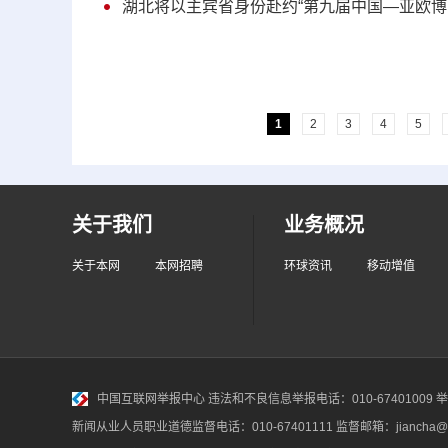
湖北将以主宾省身份赴约“第九届中国—亚欧博
1
2
3
4
5
关于我们
业务概况
关于本网
本网招聘
环球资讯
移动增值
中国互联网举报中心
违法和不良信息举报电话：010-67401009 举报邮
新闻从业人员职业道德监督电话：010-67401111 监督邮箱：jiancha@c