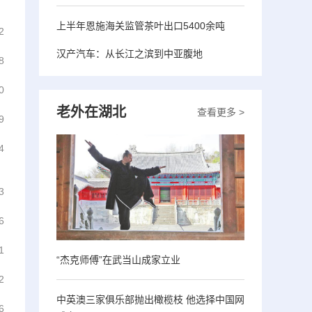
上半年恩施海关监管茶叶出口5400余吨
2
汉产汽车：从长江之滨到中亚腹地
8
0
老外在湖北
查看更多 >
9
4
3
6
1
“杰克师傅”在武当山成家立业
2
中英澳三家俱乐部抛出橄榄枝 他选择中国网
6