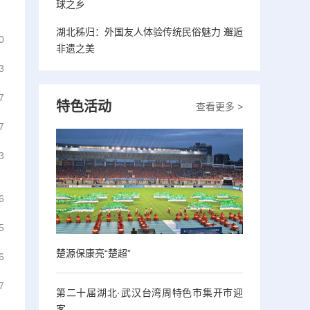
球之乡
湖北秭归：外国友人体验传统民俗魅力 邂逅
0
非遗之美
3
7
特色活动
查看更多 >
7
3
6
5
楚源保康亮“楚超”
6
7
第二十届湖北·武汉台湾周特色市集开市迎
客