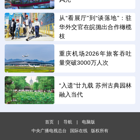
从“看展厅”到“谈落地”：驻
华外交官在皖抛出合作橄榄
枝
重庆机场2026年旅客吞吐
量突破3000万人次
“入遗”廿九载 苏州古典园林
融入当代
首页
|
导航
|
电脑版
中央广播电视总台
国际在线
版权所有