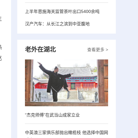
上半年恩施海关监管茶叶出口5400余吨
生
汉产汽车：从长江之滨到中亚腹地
热
老外在湖北
查看更多 >
充
“杰克师傅”在武当山成家立业
中英澳三家俱乐部抛出橄榄枝 他选择中国网