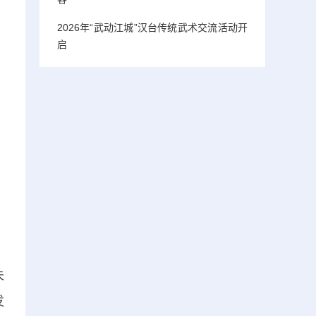
2026年“武动江城”汉台传统武术交流活动开
启
未
发