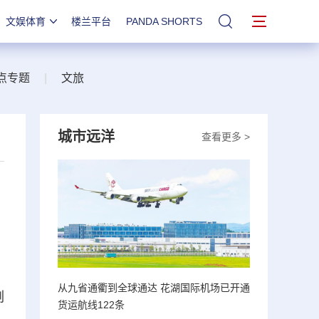
文娱体育
楼兰平台
PANDA SHORTS
站内搜索
点专题
|
文旅
城市远洋
查看更多 >
，
从九省通衢到全球通达 花湖国际机场已开通
副
货运航线122条