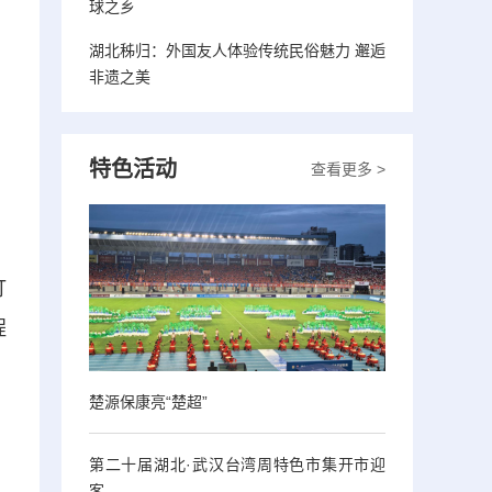
球之乡
湖北秭归：外国友人体验传统民俗魅力 邂逅
非遗之美
特色活动
查看更多 >
订
程
楚源保康亮“楚超”
第二十届湖北·武汉台湾周特色市集开市迎
客