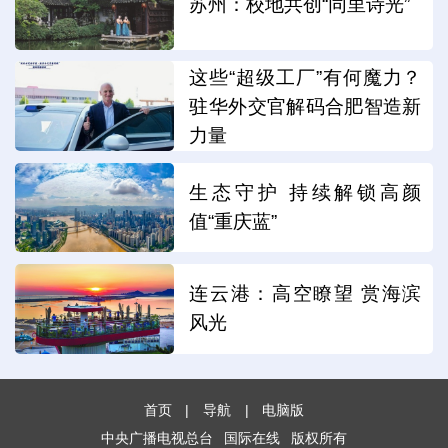
苏州：校地共创“同里诗光”
这些“超级工厂”有何魔力？
驻华外交官解码合肥智造新
力量
生态守护 持续解锁高颜
值“重庆蓝”
连云港：高空瞭望 赏海滨
风光
首页
|
导航
|
电脑版
中央广播电视总台
国际在线
版权所有