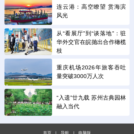
连云港：高空瞭望 赏海滨
风光
从“看展厅”到“谈落地”：驻
华外交官在皖抛出合作橄榄
枝
重庆机场2026年旅客吞吐
量突破3000万人次
“入遗”廿九载 苏州古典园林
融入当代
首页
|
导航
|
电脑版