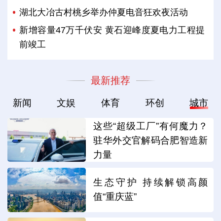
湖北大冶古村桃乡举办仲夏电音狂欢夜活动
新增容量47万千伏安 黄石迎峰度夏电力工程提
前竣工
最新推荐
新闻
文娱
体育
环创
城市
这些“超级工厂”有何魔力？
驻华外交官解码合肥智造新
力量
生态守护 持续解锁高颜
值“重庆蓝”