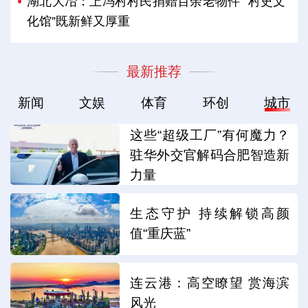
湖北大冶：上冯村村民捐赠百余老物件 “村史文
化馆”既新鲜又厚重
最新推荐
新闻
文娱
体育
环创
城市
这些“超级工厂”有何魔力？
驻华外交官解码合肥智造新
力量
生态守护 持续解锁高颜
值“重庆蓝”
连云港：高空瞭望 赏海滨
风光