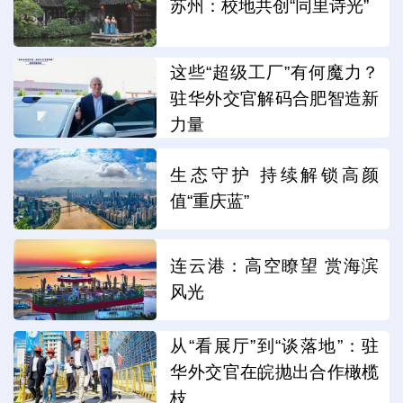
苏州：校地共创“同里诗光”
这些“超级工厂”有何魔力？
驻华外交官解码合肥智造新
力量
生态守护 持续解锁高颜
值“重庆蓝”
连云港：高空瞭望 赏海滨
风光
从“看展厅”到“谈落地”：驻
华外交官在皖抛出合作橄榄
枝