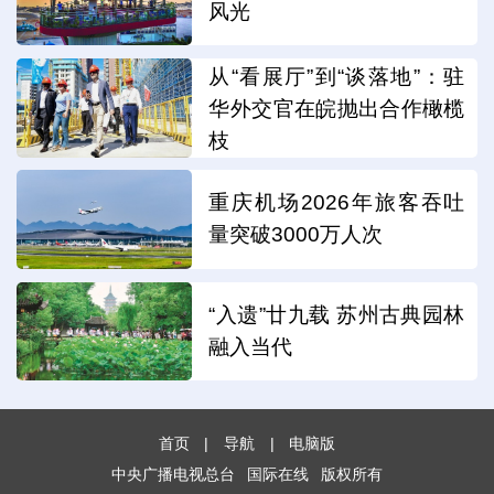
风光
从“看展厅”到“谈落地”：驻
华外交官在皖抛出合作橄榄
枝
重庆机场2026年旅客吞吐
量突破3000万人次
“入遗”廿九载 苏州古典园林
融入当代
首页
|
导航
|
电脑版
中央广播电视总台
国际在线
版权所有