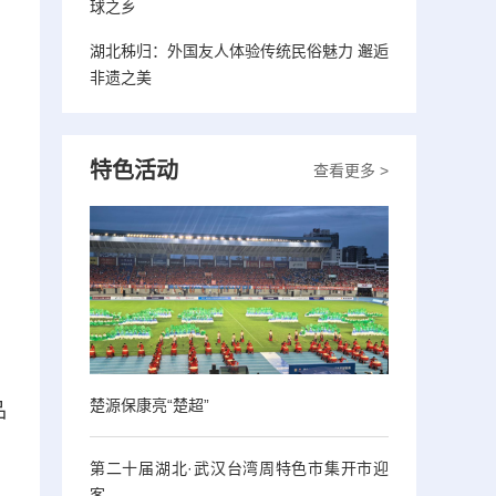
球之乡
湖北秭归：外国友人体验传统民俗魅力 邂逅
非遗之美
特色活动
查看更多 >
楚源保康亮“楚超”
品
第二十届湖北·武汉台湾周特色市集开市迎
客