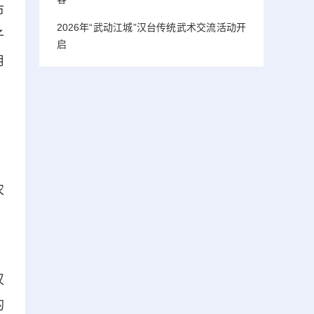
市
2026年“武动江城”汉台传统武术交流活动开
子
启
用
、
农
，
汉
的