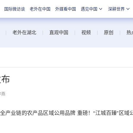
国际微访谈
老外在中国
外媒看中国
遇见中国
深耕世界
|
老外在湖北
|
直观中国
|
视频
|
原创
|
热
发布
李燕
业链的农产品区域公用品牌 重磅！“江城百臻”区域