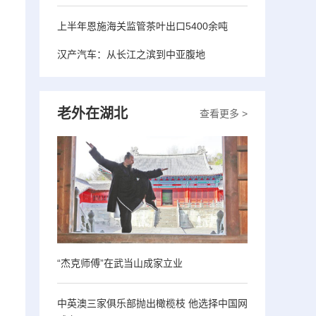
上半年恩施海关监管茶叶出口5400余吨
汉产汽车：从长江之滨到中亚腹地
老外在湖北
查看更多 >
“杰克师傅”在武当山成家立业
中英澳三家俱乐部抛出橄榄枝 他选择中国网