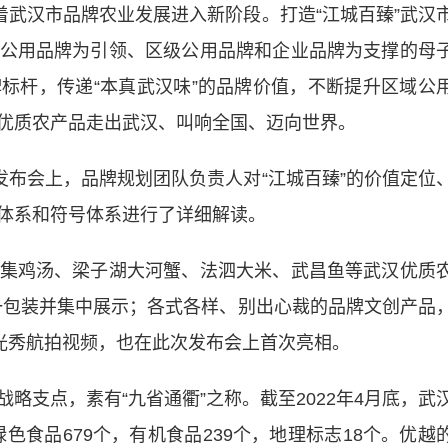
武汉市品牌农业发展进入新阶段。打造“江城百臻”武汉
公用品牌为引领、区级公用品牌和企业品牌为支撑的母
标杆，传递“本真武汉味”的品牌价值，不断提升区域公
优质农产品走出武汉、叫响全国、迈向世界。
布会上，品牌规划团队负责人对“江城百臻”的价值定位
体系和符号体系进行了详细解读。
鸡汤、梁子湖大河蟹、法泗大米、武昌鱼等武汉优质
统一包装并集中展示；各式各样、别出心裁的品牌文创产品
灯光秀航拍视频，也在此次发布会上首次亮相。
支点，素有“九省通衢”之称。截至2022年4月底，武
绿色食品679个，有机食品239个，地理标志18个。优越