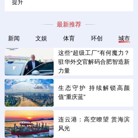
提升
最新推荐
新闻
文娱
体育
环创
城市
这些“超级工厂”有何魔力？
驻华外交官解码合肥智造新
力量
生态守护 持续解锁高颜
值“重庆蓝”
连云港：高空瞭望 赏海滨
风光