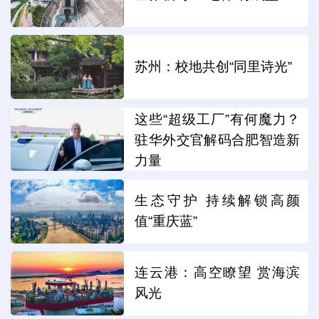
苏州：校地共创“同里诗光”
这些“超级工厂”有何魔力？
驻华外交官解码合肥智造新
力量
生态守护 持续解锁高颜
值“重庆蓝”
连云港：高空瞭望 赏海滨
风光