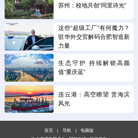
苏州：校地共创“同里诗光”
这些“超级工厂”有何魔力？
驻华外交官解码合肥智造新
力量
生态守护 持续解锁高颜
值“重庆蓝”
连云港：高空瞭望 赏海滨
风光
首页
|
导航
|
电脑版