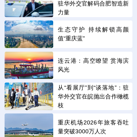
驻华外交官解码合肥智造新
力量
生态守护 持续解锁高颜
值“重庆蓝”
连云港：高空瞭望 赏海滨
风光
从“看展厅”到“谈落地”：驻
华外交官在皖抛出合作橄榄
枝
重庆机场2026年旅客吞吐
量突破3000万人次