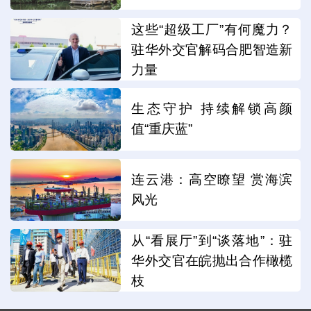
这些“超级工厂”有何魔力？
驻华外交官解码合肥智造新
力量
生态守护 持续解锁高颜
值“重庆蓝”
连云港：高空瞭望 赏海滨
风光
从“看展厅”到“谈落地”：驻
华外交官在皖抛出合作橄榄
枝