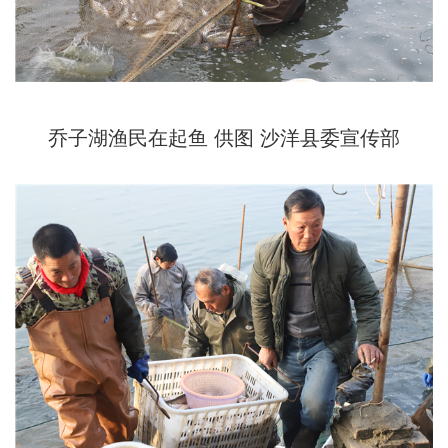
乔子湖渔民在起鱼 供图 沙洋县委宣传部