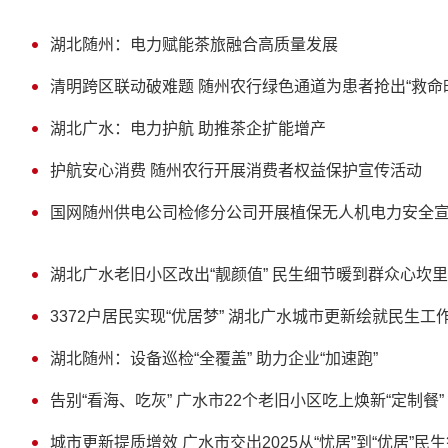
湖北随州：电力赋能茶旅融合高质量发展
清明跨区联动破难题 随州农行绿色通道为患者抢出“救命
湖北广水：电力护航 助推茶企扩能增产
护航安心消费 随州农行开展消费者权益保护宣传活动
国网随州供电公司检修分公司开展植保无人机电力安全
湖北广水老旧小区改出“靓颜值” 民生细节暖到群众心坎里
3372户居民实现“优居梦” 湖北广水城市更新绘就民生工
湖北随州：设备巡检“全覆盖” 助力企业“加速跑”
告别“看海、吃灰” 广水市22个老旧小区吃上焕新“定制餐”
城市更新提质增效 广水市交出2025从“忧居”到“优居”民