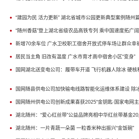
“建园为民 活力更新” 湖北省城市公园更新典型案例随州
“随州香菇”登上湖北省级农品高铁专列 乘中国速度拓广
新增70余车位 广水卫校职工宿舍开放式停车场让群众幸福
居民当主角 旧改有温度 广水市育才高中宿舍小区“变身”
国网湖北送变电公司：履带车开道 飞行机器人除冰 硬核
国网随县供电公司加快输电线路智能化运维体系建设 除
国网随州供电公司创新成果喜获2025“金钥匙·国家电网主
湖北随州：“爱心红丝带”公益品牌亮相中华红丝带基金2
湖北随州：一片青蔬一朵菌 一粒香米种出振兴“金饭碗”