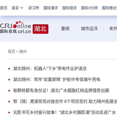
首页
语言
讲习所
国际漫评
国际锐评
国际3分钟
国际微访
要闻
|
城市远洋
|
老
首页
> 随州
湖北随州：机器人“下乡”带电作业护清凉
湖北随州：筑牢“双重屏障” 护航中考保端午用电
每颗桃都有身份证！湖北广水胭脂红桃品牌强势出圈
鄂（随）港澳现场对接合作 6个项目签约 助力随州拓展
光影书写乡村振兴故事！“湖北乡村摄影潮”活动走进广水