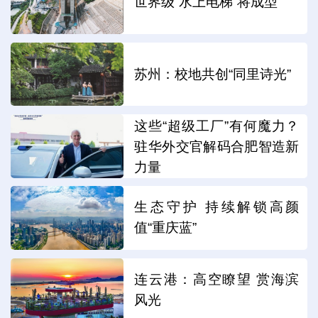
世界级“水上电梯”将成型
苏州：校地共创“同里诗光”
这些“超级工厂”有何魔力？
驻华外交官解码合肥智造新
力量
生态守护 持续解锁高颜
值“重庆蓝”
连云港：高空瞭望 赏海滨
风光