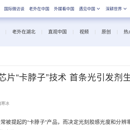
国际微访谈
老外在中国
外媒看中国
遇见中国
深耕世界
|
老外在湖北
|
直观中国
|
视频
|
原创
|
热
片“卡脖子”技术 首条光引发剂
魏寒冰
被提起的“卡脖子”产品，而决定光刻胶感光度和分辨