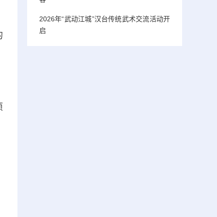
2026年“武动江城”汉台传统武术交流活动开
启
的
项