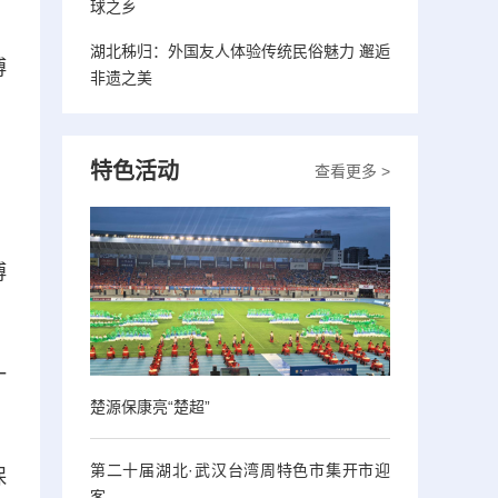
。
球之乡
湖北秭归：外国友人体验传统民俗魅力 邂逅
博
非遗之美
特色活动
，
查看更多 >
博
一
楚源保康亮“楚超”
第二十届湖北·武汉台湾周特色市集开市迎
保
客