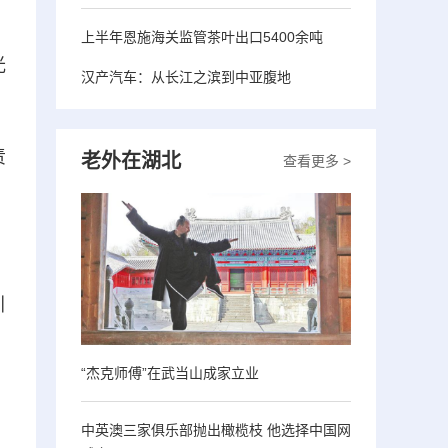
上半年恩施海关监管茶叶出口5400余吨
光
汉产汽车：从长江之滨到中亚腹地
责
老外在湖北
查看更多 >
引
“杰克师傅”在武当山成家立业
中英澳三家俱乐部抛出橄榄枝 他选择中国网