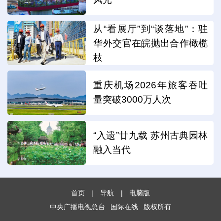
从“看展厅”到“谈落地”：驻
华外交官在皖抛出合作橄榄
枝
重庆机场2026年旅客吞吐
量突破3000万人次
“入遗”廿九载 苏州古典园林
融入当代
首页
|
导航
|
电脑版
中央广播电视总台
国际在线
版权所有