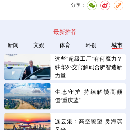
分享：
最新推荐
新闻
文娱
体育
环创
城市
这些“超级工厂”有何魔力？
驻华外交官解码合肥智造新
力量
生态守护 持续解锁高颜
值“重庆蓝”
连云港：高空瞭望 赏海滨
风光