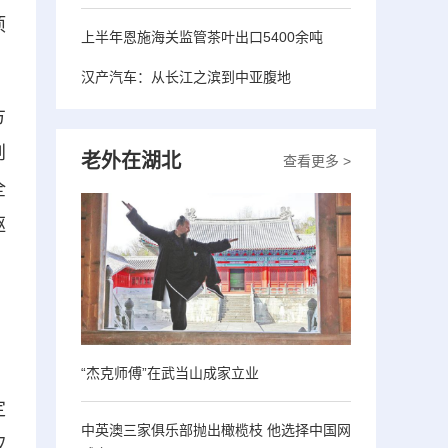
项
上半年恩施海关监管茶叶出口5400余吨
汉产汽车：从长江之滨到中亚腹地
方
创
老外在湖北
查看更多 >
全
驱
，
“杰克师傅”在武当山成家立业
定
中英澳三家俱乐部抛出橄榄枝 他选择中国网
权