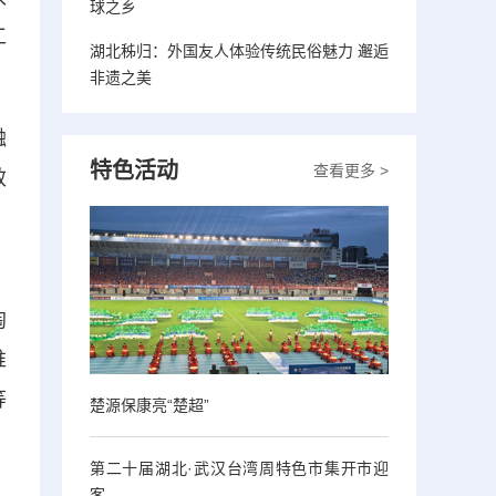
球之乡
工
湖北秭归：外国友人体验传统民俗魅力 邂逅
非遗之美
融
特色活动
查看更多 >
效
，
淘
推
等
楚源保康亮“楚超”
第二十届湖北·武汉台湾周特色市集开市迎
客