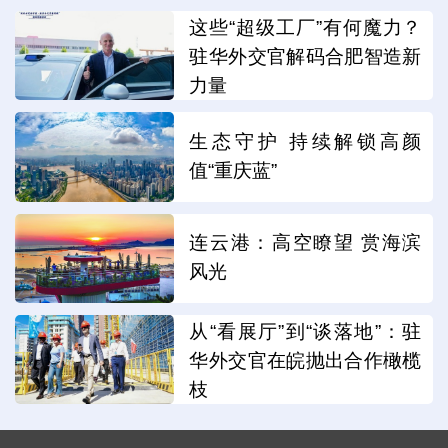
这些“超级工厂”有何魔力？
驻华外交官解码合肥智造新
力量
生态守护 持续解锁高颜
值“重庆蓝”
连云港：高空瞭望 赏海滨
风光
从“看展厅”到“谈落地”：驻
华外交官在皖抛出合作橄榄
枝