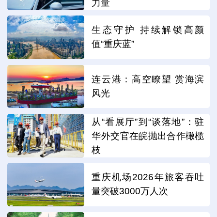
力量
生态守护 持续解锁高颜
值“重庆蓝”
连云港：高空瞭望 赏海滨
风光
从“看展厅”到“谈落地”：驻
华外交官在皖抛出合作橄榄
枝
重庆机场2026年旅客吞吐
量突破3000万人次