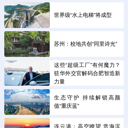
世界级“水上电梯”将成型
苏州：校地共创“同里诗光”
这些“超级工厂”有何魔力？
驻华外交官解码合肥智造新
力量
生态守护 持续解锁高颜
值“重庆蓝”
连云港：高空瞭望 赏海滨