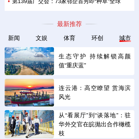
第139届广交会：73家鄂企首秀即“种草”全球
最新推荐
新闻
文娱
体育
环创
城市
生态守护 持续解锁高颜
值“重庆蓝”
连云港：高空瞭望 赏海滨
风光
从“看展厅”到“谈落地”：驻
华外交官在皖抛出合作橄榄
枝