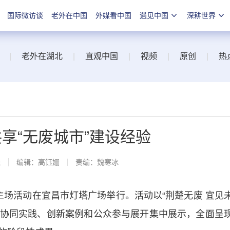
国际微访谈
老外在中国
外媒看中国
遇见中国
深耕世界
|
老外在湖北
|
直观中国
|
视频
|
原创
|
热
共享“无废城市”建设经验
线
编辑：高钰姗
责编：魏寒冰
”主场活动在宜昌市灯塔广场举行。活动以“荆楚无废 宜见
区域协同实践、创新案例和公众参与展开集中展示，全面呈