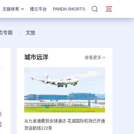
文娱体育
楼兰平台
PANDA SHORTS
站内搜索
点专题
|
文旅
城市远洋
查看更多 >
未
从九省通衢到全球通达 花湖国际机场已开通
现
货运航线122条