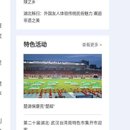
球之乡
湖北秭归：外国友人体验传统民俗魅力 邂逅
非遗之美
资
家
特色活动
查看更多 >
至
，
建
平
楚源保康亮“楚超”
利
第二十届湖北·武汉台湾周特色市集开市迎
客