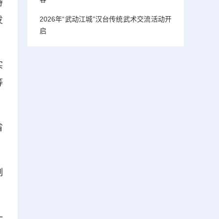
持
2026年“武动江城”汉台传统武术交流活动开
发
启
实
等
省
制
一