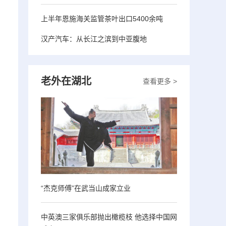
上半年恩施海关监管茶叶出口5400余吨
汉产汽车：从长江之滨到中亚腹地
老外在湖北
查看更多 >
“杰克师傅”在武当山成家立业
中英澳三家俱乐部抛出橄榄枝 他选择中国网