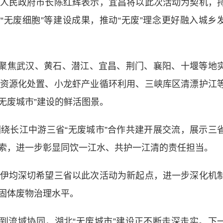
人民政府市长陈红辉表示，宜昌将以此次活动为契机，
“无废细胞”等建设成果，推动“无废”理念更好融入城乡
聚焦武汉、黄石、潜江、宜昌、荆门、襄阳、十堰等地
资源化处置、小龙虾产业循环利用、三峡库区清漂护江
“无废城市”建设的鲜活图景。
长江中游三省“无废城市”合作共建开展交流，展示三
索，进一步彰显同饮一江水、共护一江清的责任担当。
均深切希望三省以此次活动为新起点，进一步深化机
固体废物治理水平。
流域协同，湖北“无废城市”建设正不断走深走实。下