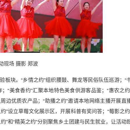
动现场 摄影 郑波
块。“乡情之约”组织腰鼓、舞龙等民俗队伍巡游；“
；“美食香约”汇聚本地特色美食供游客品鉴；“惠农之约
周边优质农产品；“助播之约”邀请本地网络主播开展直
约”设立草莓文化展示区，开展科普有奖问答；“莓影之约
约”和“精英之约”分别聚焦乡土团建与民生就业，让活动