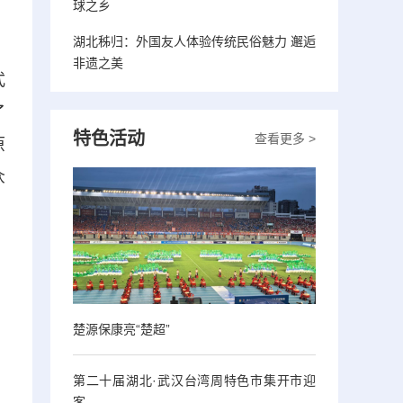
球之乡
湖北秭归：外国友人体验传统民俗魅力 邂逅
非遗之美
式
了
特色活动
查看更多 >
原
众
楚源保康亮“楚超”
第二十届湖北·武汉台湾周特色市集开市迎
客