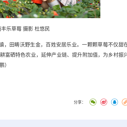
丰乐草莓 摄影 杜悠民
镇，田畴沃野生金，百姓安居乐业。一颗颗草莓不仅甜
耕富硒特色农业，延伸产业链、提升附加值，为乡村振
曹鹏）
分享：