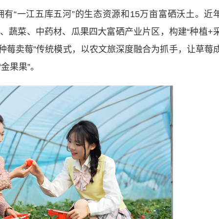
“一江五库五河”的生态资源和15万亩富硒沃土。近
、蔬菜、中药材、瓜果四大富硒产业片区，构建“种植+
“种莓卖莓”传统模式，以农文旅深度融合为抓手，让草莓
金果果”。