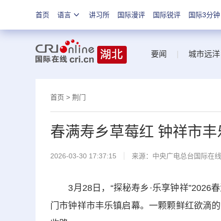
首页
语言
讲习所
国际漫评
国际锐评
国际3分钟
要闻
|
城市远洋
首页
>
荆门
春满寿乡草莓红 钟祥市
2026-03-30 17:37:15
来源：中央广电总台国际在
3月28日，“探秘寿乡·乐享钟祥”2026
门市钟祥市丰乐镇启幕。一颗颗鲜红欲滴的