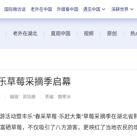
国际微访谈
老外在中国
外媒看中国
遇见中国
深耕世界
|
老外在湖北
|
直观中国
|
视频
|
原创
|
热
丰乐草莓采摘季启幕
线
编辑：高钰姗
责编：魏寒冰
春游活动暨丰乐“春采草莓·乐赶大集”草莓采摘季在湖北省
富硒草莓，不仅吸引了八方游客，更映红了当地农民的