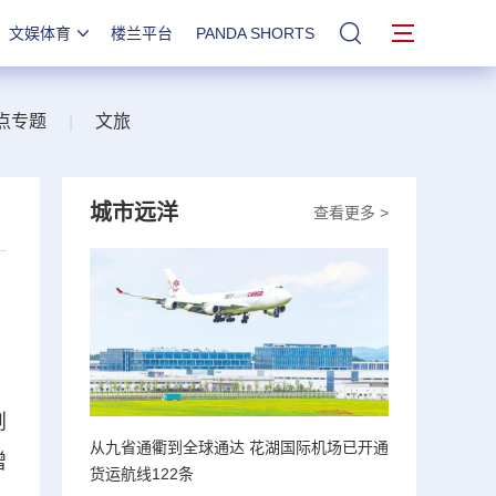
文娱体育
楼兰平台
PANDA SHORTS
站内搜索
点专题
|
文旅
城市远洋
查看更多 >
荆
从九省通衢到全球通达 花湖国际机场已开通
增
货运航线122条