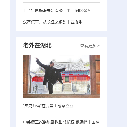
上半年恩施海关监管茶叶出口5400余吨
汉产汽车：从长江之滨到中亚腹地
老外在湖北
查看更多 >
“杰克师傅”在武当山成家立业
中英澳三家俱乐部抛出橄榄枝 他选择中国网