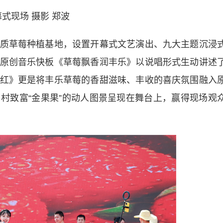
式现场 摄影 郑波
草莓种植基地，设置开幕式文艺演出、九大主题沉浸
原创音乐快板《草莓飘香润丰乐》以说唱形式生动讲述
红》更是将丰乐草莓的香甜滋味、丰收的喜庆氛围融入
村致富“金果果”的动人图景呈现在舞台上，赢得现场观