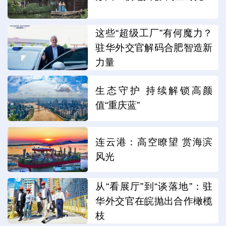
这些“超级工厂”有何魔力？
驻华外交官解码合肥智造新
力量
生态守护 持续解锁高颜
值“重庆蓝”
连云港：高空瞭望 赏海滨
风光
从“看展厅”到“谈落地”：驻
华外交官在皖抛出合作橄榄
枝