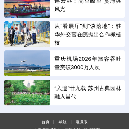
连云港：高空瞭望 赏海滨
风光
从“看展厅”到“谈落地”：驻
华外交官在皖抛出合作橄榄
枝
重庆机场2026年旅客吞吐
量突破3000万人次
“入遗”廿九载 苏州古典园林
融入当代
首页
|
导航
|
电脑版