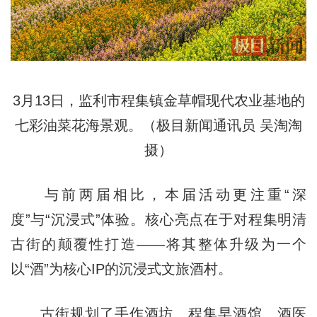
3月13日，监利市程集镇金草帽现代农业基地的
七彩油菜花海景观。（极目新闻通讯员 吴淘淘
摄）
与前两届相比，本届活动更注重“深
度”与“沉浸式”体验。核心亮点在于对程集明清
古街的颠覆性打造——将其整体升级为一个
以“酒”为核心IP的沉浸式文旅酒村。
古街规划了手作酒坊、程集早酒馆、酒医