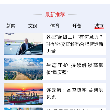
最新推荐
新闻
文娱
体育
环创
城市
这些“超级工厂”有何魔力？
驻华外交官解码合肥智造新
力量
生态守护 持续解锁高颜
值“重庆蓝”
连云港：高空瞭望 赏海滨
风光