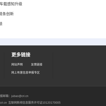
能车载感知升级
链条创新
锁
更多链接
网站声明
友情链接
网上有害信息举报专区
箱：jubao@cri.cn
ri.cn 互联网新闻信息服务许可证10120170005