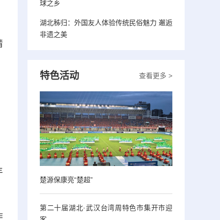
球之乡
湖北秭归：外国友人体验传统民俗魅力 邂逅
、
非遗之美
请
特色活动
查看更多 >
丰
楚源保康亮“楚超”
第二十届湖北·武汉台湾周特色市集开市迎
作
客