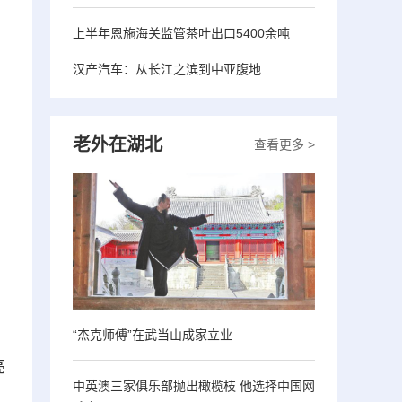
上半年恩施海关监管茶叶出口5400余吨
汉产汽车：从长江之滨到中亚腹地
老外在湖北
查看更多 >
“杰克师傅”在武当山成家立业
亮
中英澳三家俱乐部抛出橄榄枝 他选择中国网