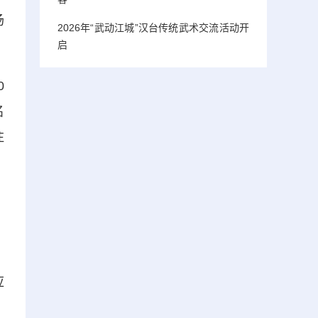
场
2026年“武动江城”汉台传统武术交流活动开
启
0
名
注
应