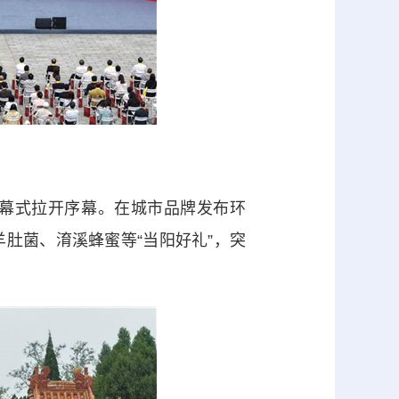
幕式拉开序幕。在城市品牌发布环
肚菌、淯溪蜂蜜等“当阳好礼”，突