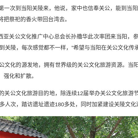
一次到当阳关陵来，他说，家中也信奉关公，能到当阳现
将把祭祀的香火带回台湾去。
西亚关公文化推广中心总会长孙艪华此次率团来当阳，参
来到关陵，每次感觉都不一样，"希望与当阳在关公文化传
文化的源发地，拥有世界级的关公文化旅游资源。当阳
、强化和扩散。
关公文化旅游目的地，除连续12届举办关公文化旅游节
0多人次，踏访遗址遗迹180多处，同时加紧建设关陵文化