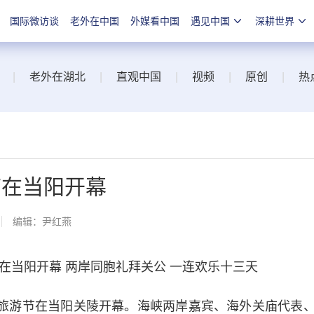
国际微访谈
老外在中国
外媒看中国
遇见中国
深耕世界
|
老外在湖北
|
直观中国
|
视频
|
原创
|
热
节在当阳开幕
编辑：尹红燕
在当阳开幕 两岸同胞礼拜关公 一连欢乐十三天
化旅游节在当阳关陵开幕。海峡两岸嘉宾、海外关庙代表