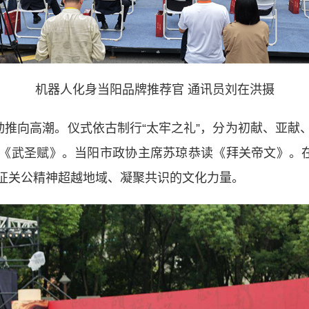
机器人化身当阳品牌推荐官 通讯员刘在洪摄
推向高潮。仪式依古制行“太牢之礼”，分为初献、亚献
《武圣赋》。当阳市政协主席苏琼恭读《拜关帝文》。在
征关公精神超越地域、凝聚共识的文化力量。