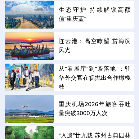
生态守护 持续解锁高颜
值“重庆蓝”
连云港：高空瞭望 赏海滨
风光
从“看展厅”到“谈落地”：驻
华外交官在皖抛出合作橄榄
枝
重庆机场2026年旅客吞吐
量突破3000万人次
“入遗”廿九载 苏州古典园林