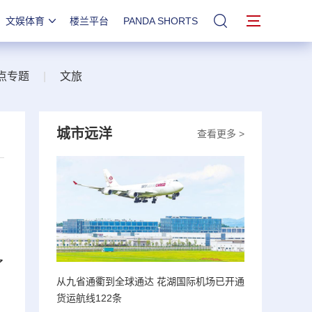
文娱体育
楼兰平台
PANDA SHORTS
站内搜索
点专题
|
文旅
城市远洋
查看更多 >
了
从九省通衢到全球通达 花湖国际机场已开通
，
货运航线122条