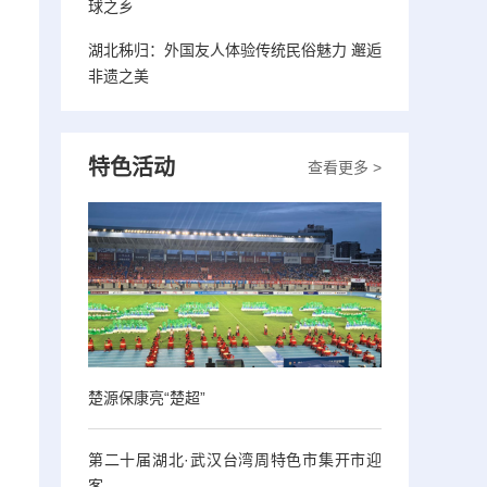
球之乡
湖北秭归：外国友人体验传统民俗魅力 邂逅
非遗之美
特色活动
查看更多 >
楚源保康亮“楚超”
第二十届湖北·武汉台湾周特色市集开市迎
客