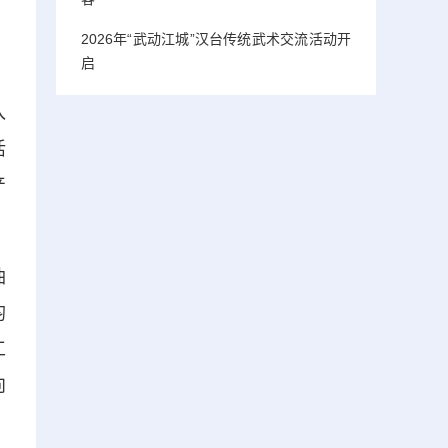
2026年“武动江城”汉台传统武术交流活动开
启
入
活
产
油
均
工
向