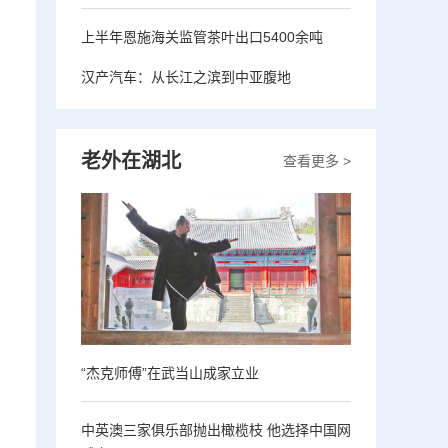
上半年恩施海关监管茶叶出口5400余吨
汉产汽车：从长江之滨到中亚腹地
老外在湖北
查看更多 >
“杰克师傅”在武当山成家立业
中英澳三家俱乐部抛出橄榄枝 他选择中国网