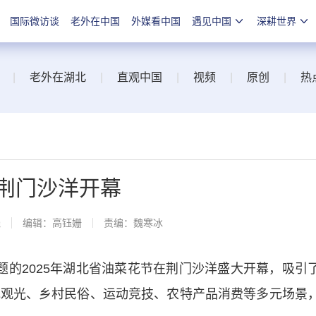
国际微访谈
老外在中国
外媒看中国
遇见中国
深耕世界
|
老外在湖北
|
直观中国
|
视频
|
原创
|
热
在荆门沙洋开幕
线
编辑：高钰姗
责编：魏寒冰
题的2025年湖北省油菜花节在荆门沙洋盛大开幕，吸引
花观光、乡村民俗、运动竞技、农特产品消费等多元场景