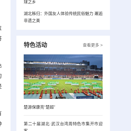
球之乡
湖北秭归：外国友人体验传统民俗魅力 邂逅
非遗之美
位
将
特色活动
查看更多 >
色
甸
经
楚源保康亮“楚超”
有
种
第二十届湖北·武汉台湾周特色市集开市迎
客