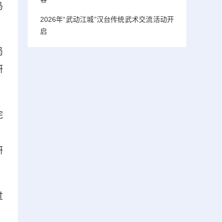
鸟
2026年“武动江城”汉台传统武术交流活动开
启
局
研
完
，
研
过
，