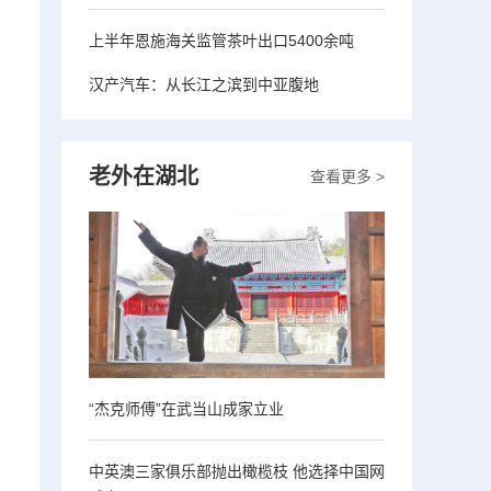
上半年恩施海关监管茶叶出口5400余吨
汉产汽车：从长江之滨到中亚腹地
老外在湖北
查看更多 >
“杰克师傅”在武当山成家立业
中英澳三家俱乐部抛出橄榄枝 他选择中国网