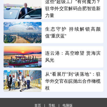
这些“超级工厂”有何魔力？
驻华外交官解码合肥智造新
力量
生态守护 持续解锁高颜
值“重庆蓝”
连云港：高空瞭望 赏海滨
风光
从“看展厅”到“谈落地”：驻
华外交官在皖抛出合作橄榄
枝
首页
|
导航
|
电脑版