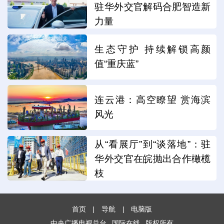
驻华外交官解码合肥智造新
力量
生态守护 持续解锁高颜
值“重庆蓝”
连云港：高空瞭望 赏海滨
风光
从“看展厅”到“谈落地”：驻
华外交官在皖抛出合作橄榄
枝
首页
|
导航
|
电脑版
中央广播电视总台
国际在线
版权所有