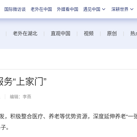
国际微访谈
老外在中国
外媒看中国
遇见中国
深耕世界
|
老外在湖北
|
直观中国
|
视频
|
原创
|
热
服务“上家门”
线
编辑：李燕
，积极整合医疗、养老等优势资源，深度延伸养老“一
路子。