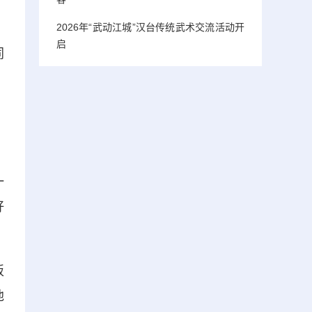
2026年“武动江城”汉台传统武术交流活动开
启
同
，
一
好
饭
他