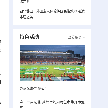
球之乡
湖北秭归：外国友人体验传统民俗魅力 邂逅
非遗之美
特色活动
查看更多 >
现
多
床
对
楚源保康亮“楚超”
第二十届湖北·武汉台湾周特色市集开市迎
疗
客