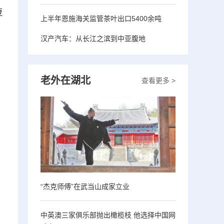
复
上半年恩施海关监管茶叶出口5400余吨
汉产汽车：从长江之滨到中亚腹地
老外在湖北
查看更多 >
“杰克师傅”在武当山成家立业
中英澳三家俱乐部抛出橄榄枝 他选择中国网