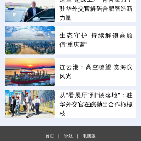
驻华外交官解码合肥智造新
力量
生态守护 持续解锁高颜
值“重庆蓝”
连云港：高空瞭望 赏海滨
风光
从“看展厅”到“谈落地”：驻
华外交官在皖抛出合作橄榄
枝
首页
|
导航
|
电脑版