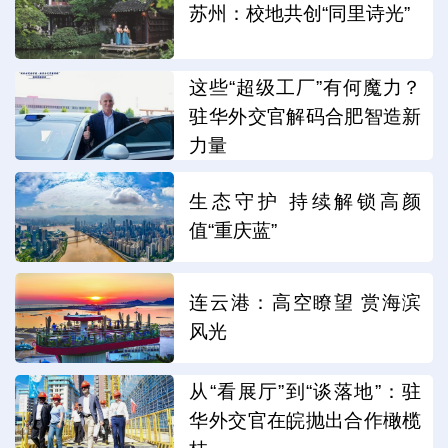
苏州：校地共创“同里诗光”
这些“超级工厂”有何魔力？
驻华外交官解码合肥智造新
力量
生态守护 持续解锁高颜
值“重庆蓝”
连云港：高空瞭望 赏海滨
风光
从“看展厅”到“谈落地”：驻
华外交官在皖抛出合作橄榄