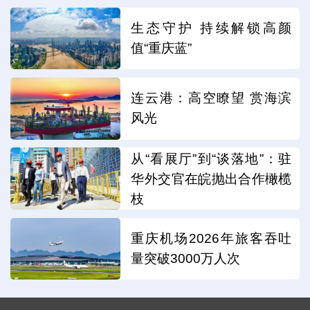
生态守护 持续解锁高颜
值“重庆蓝”
连云港：高空瞭望 赏海滨
风光
从“看展厅”到“谈落地”：驻
华外交官在皖抛出合作橄榄
枝
重庆机场2026年旅客吞吐
量突破3000万人次