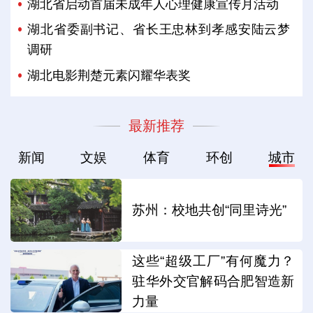
湖北省启动首届未成年人心理健康宣传月活动
湖北省委副书记、省长王忠林到孝感安陆云梦
调研
湖北电影荆楚元素闪耀华表奖
最新推荐
新闻
文娱
体育
环创
城市
苏州：校地共创“同里诗光”
这些“超级工厂”有何魔力？
驻华外交官解码合肥智造新
力量