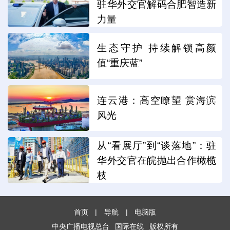
驻华外交官解码合肥智造新
力量
生态守护 持续解锁高颜
值“重庆蓝”
连云港：高空瞭望 赏海滨
风光
从“看展厅”到“谈落地”：驻
华外交官在皖抛出合作橄榄
枝
首页
|
导航
|
电脑版
中央广播电视总台
国际在线
版权所有