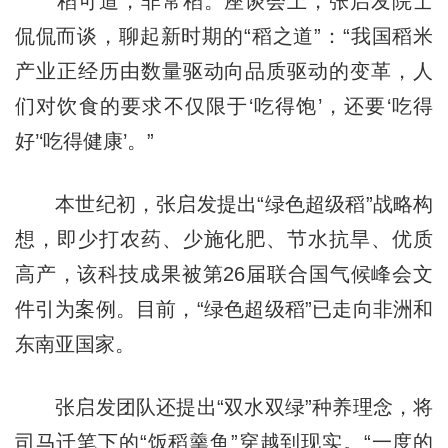
稻可道，非常稻。座谈会上，张启发院士
侃侃而谈，聊起新时期的“稻之道”：“我国稻米
产业正经历由数量驱动向品质驱动的变革，人
们对饮食的要求不仅限于‘吃得饱’，还要‘吃得
好’‘吃得健康’。”
本世纪初，张启发提出“绿色超级稻”战略构
想，即少打农药、少施化肥、节水抗旱、优质
高产，该科技成果被第26届联合国气候峰会文
件引为案例。目前，“绿色超级稻”已走向非洲和
东南亚国家。
张启发团队还提出“双水双绿”种养理念，将
司马迁笔下的“饭稻羹鱼”穿越到现实。“一度的