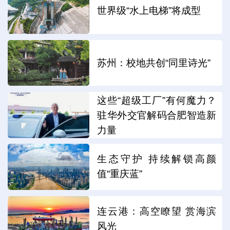
世界级“水上电梯”将成型
苏州：校地共创“同里诗光”
这些“超级工厂”有何魔力？
驻华外交官解码合肥智造新
力量
生态守护 持续解锁高颜
值“重庆蓝”
连云港：高空瞭望 赏海滨
风光