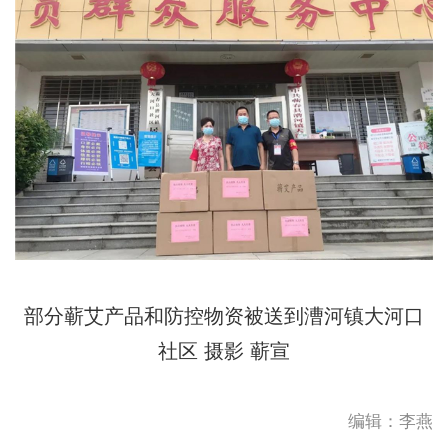
部分蕲艾产品和防控物资被送到漕河镇大河口
社区 摄影 蕲宣
编辑：李燕