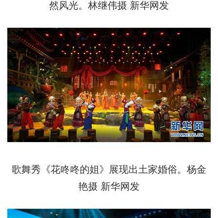
然风光。林继伟摄 新华网发
歌舞秀《花咚咚的姐》展现出土家婚俗。杨金
艳摄 新华网发