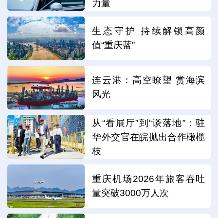
力量
生态守护 持续解锁高颜
值“重庆蓝”
连云港：高空瞭望 赏海滨
风光
从“看展厅”到“谈落地”：驻
华外交官在皖抛出合作橄榄
枝
重庆机场2026年旅客吞吐
量突破3000万人次