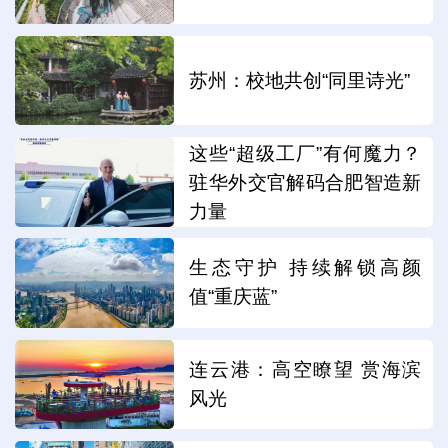
苏州：校地共创“同里诗光”
这些“超级工厂”有何魔力？
驻华外交官解码合肥智造新
力量
生态守护 持续解锁高颜
值“重庆蓝”
连云港：高空瞭望 赏海滨
风光