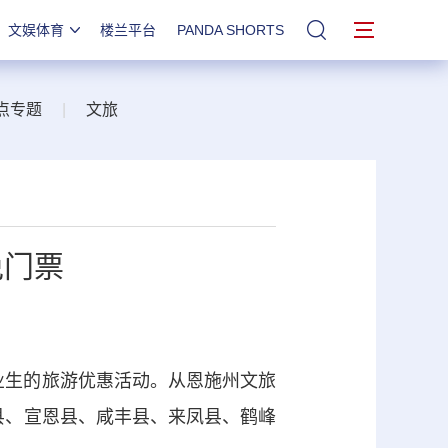
文娱体育
楼兰平台
PANDA SHORTS
站内搜索
点专题
|
文旅
免门票
业生的旅游优惠活动。从恩施州文旅
东县、宣恩县、咸丰县、来凤县、鹤峰