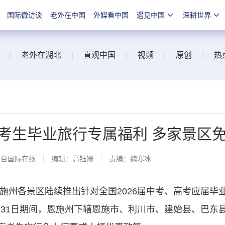
国际微访谈
老外在中国
外媒看中国
遇见中国
深耕世界
|
老外在湖北
|
直观中国
|
视频
|
原创
|
热
考生毕业旅行专属福利 多家景区
总台国际在线
编辑：高钰姗
责编：魏寒冰
施州各景区陆续推出针对全国2026届中考、高考应届毕
8月31日期间，恩施州下辖恩施市、利川市、建始县、巴