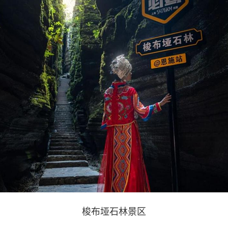
梭布垭石林景区