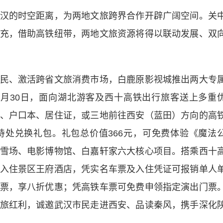
的时空距离，为两地文旅跨界合作开辟广阔空间。关
充，借助高铁纽带，两地文旅资源将得以联动发展、双
、激活跨省文旅消费市场，白鹿原影视城推出两大专
至9月30日，面向湖北游客及西十高铁出行旅客送上多重
、户口本、居住证，或三地前往西安（蓝田）方向的高
处兑换礼包。礼包总价值366元，可免费体验《魔法
雪场、电影博物馆、白嘉轩家六大核心项目。搭乘西十
入住景区王府酒店，凭实名车票及入住凭证可报销单人
票，享八折优惠；凭高铁车票可免费申领指定演出门票
旅红利，诚邀武汉市民走进西安、品读秦风，携手深化