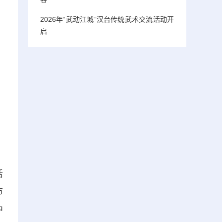
2026年“武动江城”汉台传统武术交流活动开
启
活
市
中