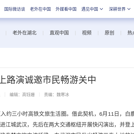
国际微访谈
老外在中国
外媒看中国
遇见中国
深耕世界
|
老外在湖北
|
直观中国
|
视频
|
原创
|
热
江上路演诚邀市民畅游关中
线
编辑：高钰姗
责编：魏寒冰
约三小时高铁文旅生活圈。借此契机，6月11日，白
进江城武汉，先后在两大交通枢纽开展快闪演出，并登