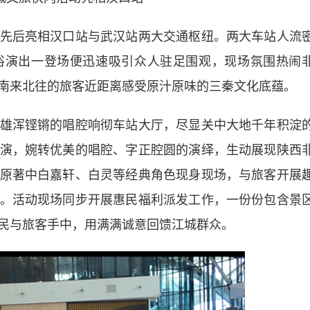
后亮相汉口站与武汉站两大交通枢纽。两大车站人流
俗演出一登场便迅速吸引众人驻足围观，现场氛围热闹
南来北往的旅客近距离感受原汁原味的三秦文化底蕴。
浑铿锵的唱腔响彻车站大厅，尽显关中大地千年积淀
演，婉转优美的唱腔、字正腔圆的演绎，生动展现陕西
原著中白嘉轩、白灵等经典角色现身现场，与旅客开展
。活动现场同步开展惠民福利派发工作，一份份包含景
民与旅客手中，用满满诚意回馈江城群众。