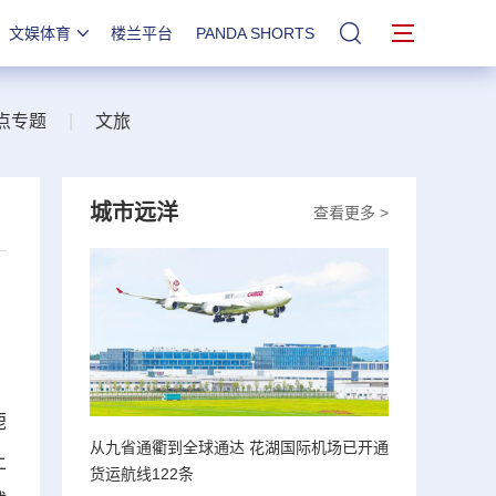
文娱体育
楼兰平台
PANDA SHORTS
站内搜索
点专题
|
文旅
城市远洋
查看更多 >
鹿
从九省通衢到全球通达 花湖国际机场已开通
上
货运航线122条