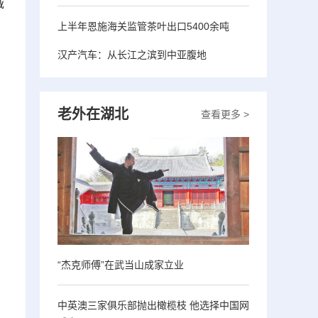
诚
上半年恩施海关监管茶叶出口5400余吨
汉产汽车：从长江之滨到中亚腹地
老外在湖北
查看更多 >
“杰克师傅”在武当山成家立业
中英澳三家俱乐部抛出橄榄枝 他选择中国网