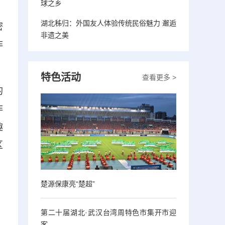
球之乡
湖北秭归：外国友人体验传统民俗魅力 邂逅
密
非遗之美
非
特色活动
查看更多 >
的
非
趣
区
楚源保康亮“楚超”
第二十届湖北·武汉台湾周特色市集开市迎
客