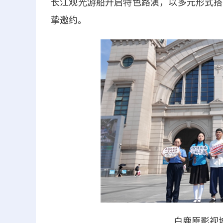
长江观光游船开启特色路演，以多元形式搭
挚邀约。
白鹿原影视