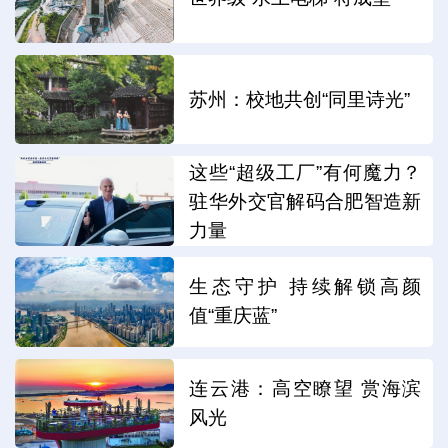
苏州：校地共创“同里诗光”
这些“超级工厂”有何魔力？
驻华外交官解码合肥智造新
力量
生态守护 持续解锁高颜
值“重庆蓝”
连云港：高空瞭望 赏海滨
风光